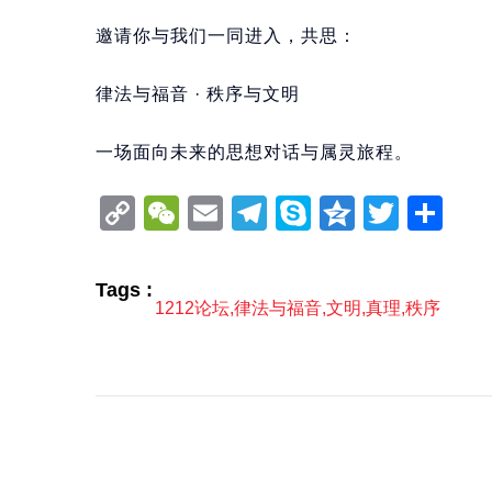
邀请你与我们一同进入，共思：
律法与福音 · 秩序与文明
一场面向未来的思想对话与属灵旅程。
Copy
WeChat
Email
Telegram
Skype
Qzone
Twitt
分
Link
享
Tags :
1212论坛
,
律法与福音
,
文明
,
真理
,
秩序