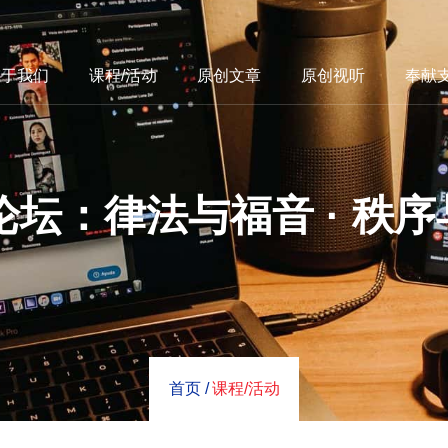
关于我们
课程/活动
原创文章
原创视听
奉献
2论坛：律法与福音 · 秩
首页 /
课程/活动