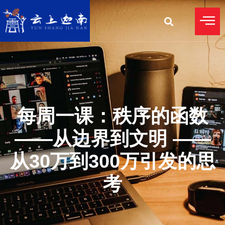
每周一课：秩序的函数
——从边界到文明 ——
从30万到300万引发的思
考