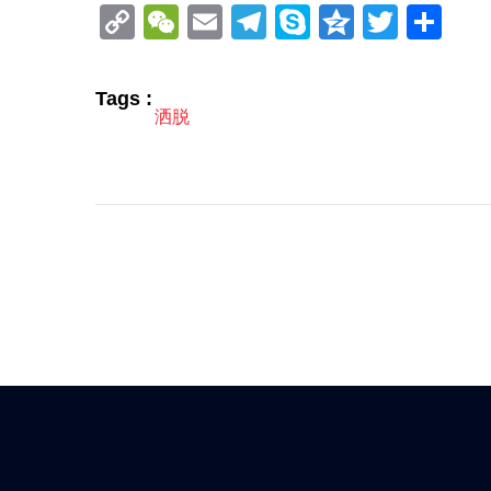
Copy
WeChat
Email
Telegram
Skype
Qzone
Twitt
分
Link
享
Tags :
洒脱