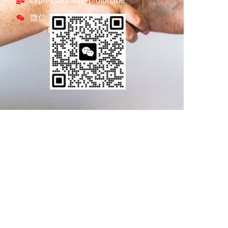
cypressadmin@proton.me
微信