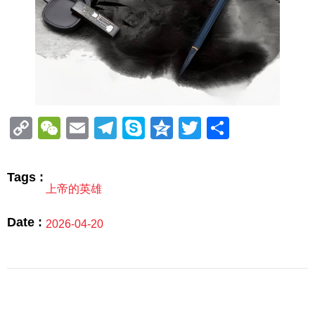
Copy
WeChat
Email
Telegram
Skype
Qzone
Twitter
分
Link
享
Tags :
上帝的英雄
Date :
2026-04-20