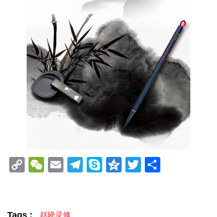
Copy
WeChat
Email
Telegram
Skype
Qzone
Twitter
分
Link
享
Tags :
赵晓灵修