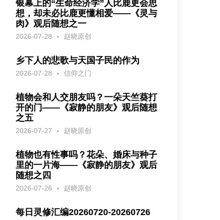
银幕上的“生命经济学”人比鹿更会思
想，却未必比鹿更懂相爱——《灵与
肉》观后随想之一
2026-07-28
赵晓原创
乡下人的悲歌与天国子民的作为
2026-07-28
信仰之门
植物会和人交朋友吗？一朵天竺葵打
开的门——《寂静的朋友》观后随想
之五
2026-07-27
赵晓原创
植物也有性事吗？花朵、婚床与种子
里的一片海——《寂静的朋友》观后
随想之四
2026-07-26
赵晓原创
每日灵修汇编20260720-20260726