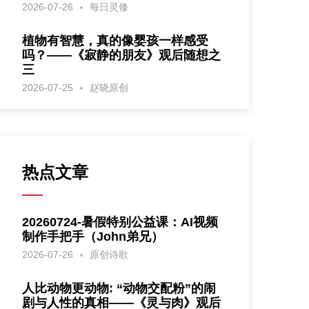
2026-07-26
每日灵修
植物有智慧，真的像婴孩一样感受
吗？——《寂静的朋友》观后随想之
三
2026-07-25
赵晓原创
热点文章
20260724-暑假特别公益课：AI视频
制作手把手（John弟兄）
2026-07-26
原创诗歌
人比动物更动物: “动物交配粉”的闹
剧与人性的真相——《灵与肉》观后